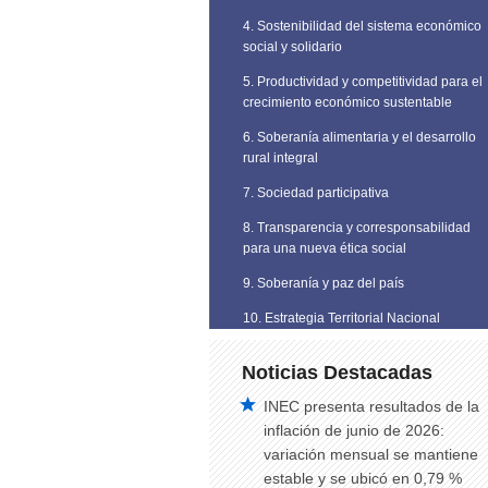
4. Sostenibilidad del sistema económico
social y solidario
5. Productividad y competitividad para el
crecimiento económico sustentable
6. Soberanía alimentaria y el desarrollo
rural integral
7. Sociedad participativa
8. Transparencia y corresponsabilidad
para una nueva ética social
9. Soberanía y paz del país
10. Estrategia Territorial Nacional
Noticias Destacadas
INEC presenta resultados de la
inflación de junio de 2026:
variación mensual se mantiene
estable y se ubicó en 0,79 %