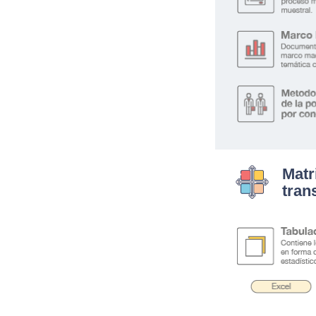
Matr
tran
.