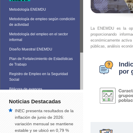
Metodología ENEMDU
Metodología de empleo según condición
de actividad
La ENEMDU es la opera
proporcionando inform
Metodología del empleo en el sector
informal
económicamente activa e
públicas, análisis económ
Diseño Muestral ENEMDU
Plan de Fortalecimiento de Estadísticas
Indi
de Trabajo
por 
Registro de Empleo en la Seguridad
Social
Bitácora de avances
Noticias Destacadas
INEC presenta resultados de la
inflación de junio de 2026:
variación mensual se mantiene
estable y se ubicó en 0,79 %