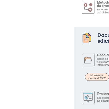
Doc
adic
.