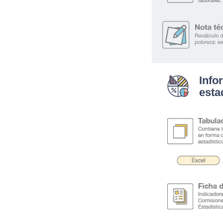
Info
esta
.