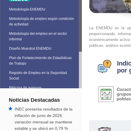
Metodología ENEMDU
Metodología de empleo según condición
de actividad
La ENEMDU es la opera
proporcionando inform
Metodología del empleo en el sector
informal
económicamente activa e
públicas, análisis económ
Diseño Muestral ENEMDU
Plan de Fortalecimiento de Estadísticas
Indi
de Trabajo
por 
Registro de Empleo en la Seguridad
Social
Bitácora de avances
Noticias Destacadas
INEC presenta resultados de la
inflación de junio de 2026:
variación mensual se mantiene
estable y se ubicó en 0,79 %