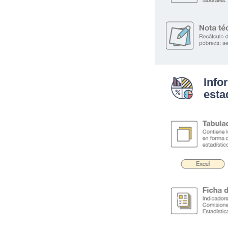
Info
esta
.