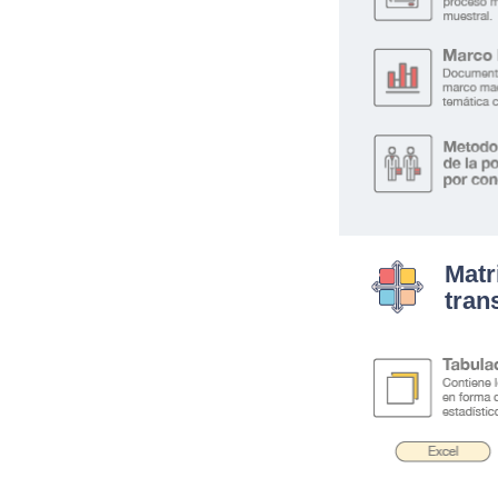
Matr
tran
.