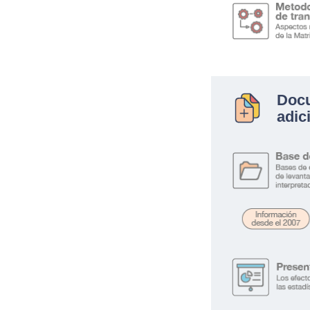
Doc
adic
.