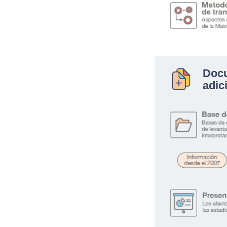
Doc
adic
.