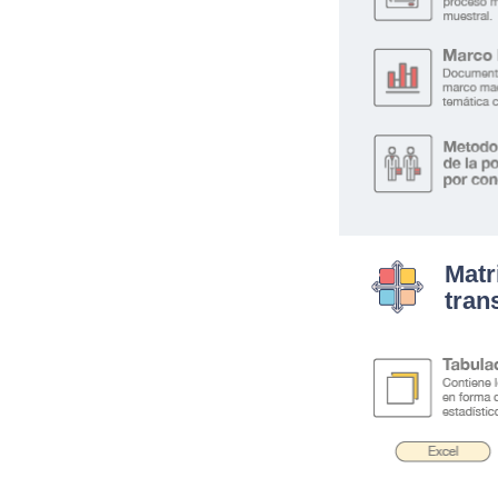
Matr
tran
.