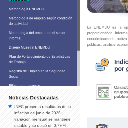
Metodología ENEMDU
Metodología de empleo según condición
de actividad
La ENEMDU es la opera
proporcionando inform
Metodología del empleo en el sector
informal
económicamente activa e
públicas, análisis económ
Diseño Muestral ENEMDU
Plan de Fortalecimiento de Estadísticas
Indi
de Trabajo
por 
Registro de Empleo en la Seguridad
Social
Bitácora de avances
Noticias Destacadas
INEC presenta resultados de la
inflación de junio de 2026:
variación mensual se mantiene
estable y se ubicó en 0,79 %