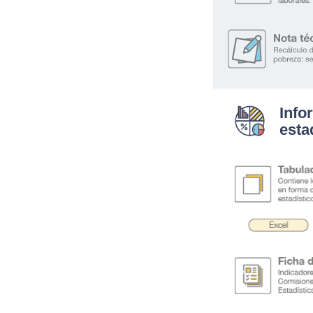
Info
esta
.