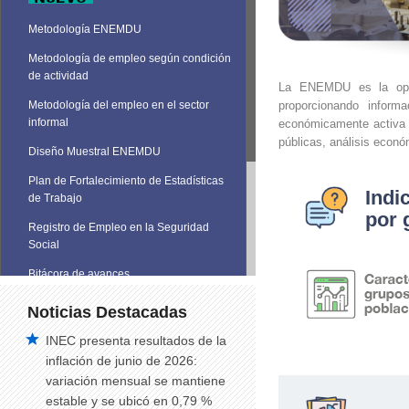
Metodología ENEMDU
Metodología de empleo según condición
de actividad
La ENEMDU es la opera
proporcionando inform
Metodología del empleo en el sector
informal
económicamente activa e
públicas, análisis económ
Diseño Muestral ENEMDU
Plan de Fortalecimiento de Estadísticas
Indi
de Trabajo
por 
Registro de Empleo en la Seguridad
Social
Bitácora de avances
Noticias Destacadas
INEC presenta resultados de la
inflación de junio de 2026:
variación mensual se mantiene
estable y se ubicó en 0,79 %