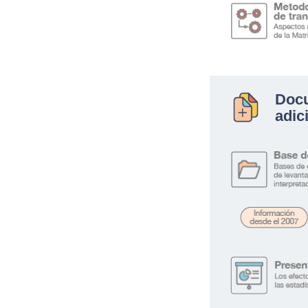
Doc
adic
.