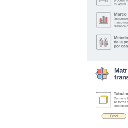
Matr
tran
.