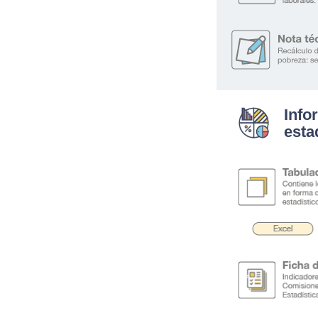
Info
esta
.