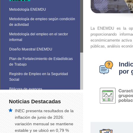
Metodología ENEMDU
Metodología de empleo según condición
de actividad
La ENEMDU es la opera
proporcionando inform
Metodología del empleo en el sector
informal
económicamente activa e
públicas, análisis económ
Diseño Muestral ENEMDU
Plan de Fortalecimiento de Estadísticas
Indi
de Trabajo
por 
Registro de Empleo en la Seguridad
Social
Bitácora de avances
Noticias Destacadas
INEC presenta resultados de la
inflación de junio de 2026:
variación mensual se mantiene
estable y se ubicó en 0,79 %