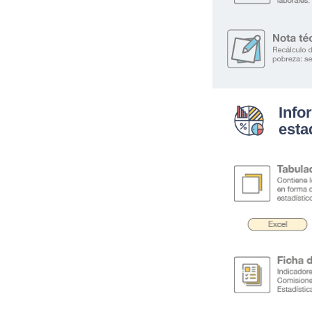
Info
esta
.