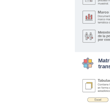
Matr
tran
.