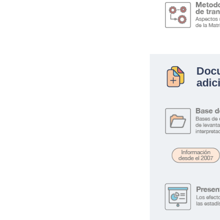
Doc
adic
.