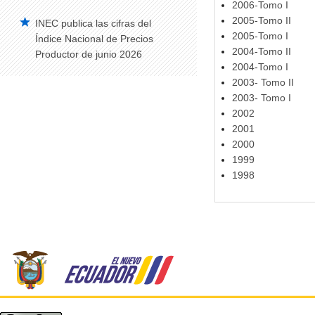
2006-Tomo I
2005-Tomo II
INEC publica las cifras del
Vehículos Matriculados – Serie Histórica
2005-Tomo I
2008-2014
Índice Nacional de Precios
2004-Tomo II
Productor de junio 2026
Construcción
2004-Tomo I
2003- Tomo II
Edificaciones Anual
2003- Tomo I
Índice de Precios de la Construcción –
2002
IPCO
2001
Edificaciones Trimestral
2000
1999
Estadísticas de Síntesis
1998
Cuentas Satélite del Trabajo No
Remunerado de los Hogares
Cuentas Satélite de Salud
Cuentas Satélite de Educación