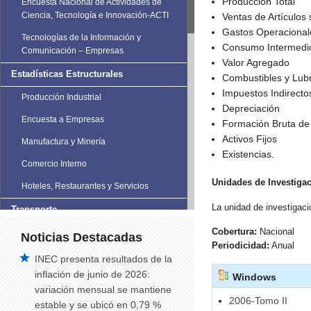
Producción Total
Encuesta Nacional de Actividades de
Ciencia, Tecnología e Innovación-ACTI
Ventas de Artículos
Gastos Operacional
Tecnologías de la Información y
Consumo Intermedi
Comunicación – Empresas
Valor Agregado
Estadísticas Estructurales
Combustibles y Lubr
Impuestos Indirecto
Producción Industrial
Depreciación
Encuesta a Empresas
Formación Bruta de 
Activos Fijos
Manufactura y Minería
Existencias.
Comercio Interno
Unidades de Investiga
Hoteles, Restaurantes y Servicios
La unidad de investigac
Transporte
Cobertura:
Nacional
Estadísticas de Transporte
Noticias Destacadas
Periodicidad:
Anual
Vehículos Matriculados
INEC presenta resultados de la
inflación de junio de 2026:
Windows
Siniestros de Tránsito
variación mensual se mantiene
Siniestros de tránsito trimestral
2006-Tomo II
estable y se ubicó en 0,79 %